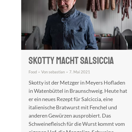
SKOTTY MACHT SALSICCIA
Food
Von
sebastian
7. Mai 2021
Skotty ist der Metzger in Meyers Hofladen
in Watenbüttel in Braunschweig. Heute hat
er ein neues Rezept für Salciccia, eine
italienische Bratwurst mit Fenchel und
anderen Gewürzen ausprobiert. Das
Schweinefleisch für die Wurst kommt vom