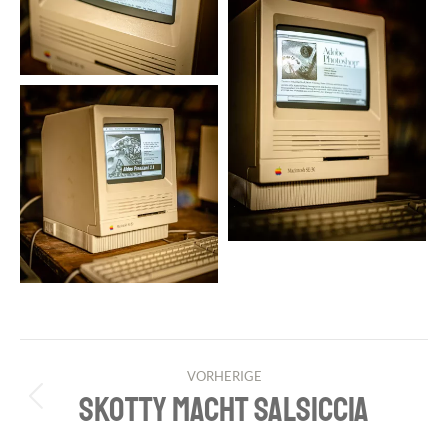
PROJECT
VORHERIGE
NAVIGATION
SKOTTY MACHT SALSICCIA
Previous
project: