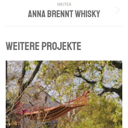
WEITER
ANNA BRENNT WHISKY
Next
project:
WEITERE PROJEKTE