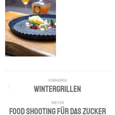
PROJECT
VORHERIGE
NAVIGATION
WINTERGRILLEN
Previous
project:
WEITER
FOOD SHOOTING FÜR DAS ZUCKER
Next