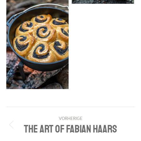
PROJECT
VORHERIGE
NAVIGATION
THE ART OF FABIAN HAARS
Previous
project: