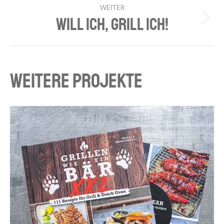
WEITER
WILL ICH, GRILL ICH!
Next
project:
WEITERE PROJEKTE